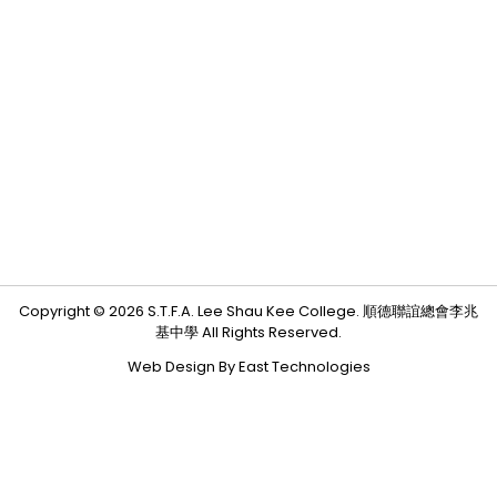
Copyright © 2026 S.T.F.A. Lee Shau Kee College. 順德聯誼總會李兆
基中學 All Rights Reserved.
Web Design By East Technologies