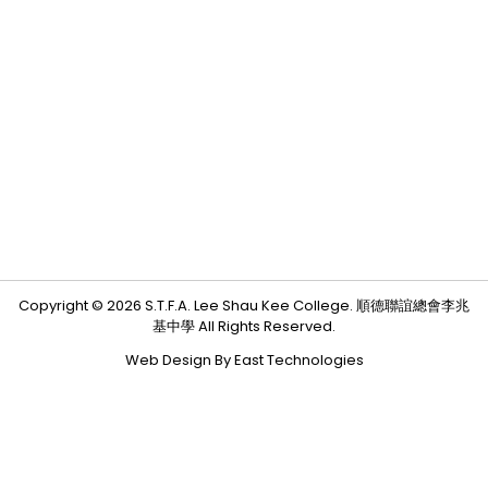
Copyright © 2026 S.T.F.A. Lee Shau Kee College. 順德聯誼總會李兆
基中學 All Rights Reserved.
Web Design By East Technologies