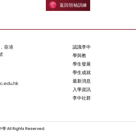
返回領袖訓練
，葵涌
認識李中
號
學與教
學生發展
學生成就
最新消息
c.edu.hk
入學資訊
李中社群
 All Rights Reserved.