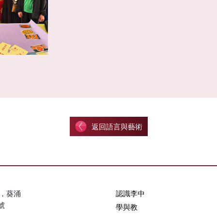
返回語言與藝術
，葵涌
認識李中
號
學與教