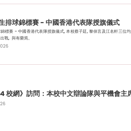
生排球錦標賽 - 中國香港代表隊授旗儀式
錦標賽 - 中國香港代表隊授旗儀式, 本校蔡子廷, 黎倬言及江名軒三位均
出戰, 與有榮焉。
2026
34 校網》訪問：本校中文辯論隊與平機會主
026