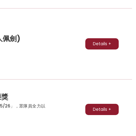
人佩劍)
Details +
獲獎
5/26」，眾隊員全力以
Details +