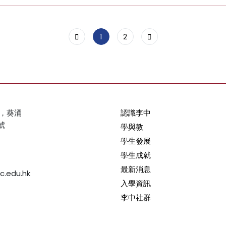
1
2
，葵涌
認識李中
號
學與教
學生發展
學生成就
最新消息
c.edu.hk
入學資訊
李中社群