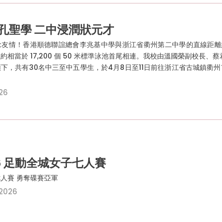
孔聖學 二中浸潤狀元才
友情！香港順德聯誼總會李兆基中學與浙江省衢州第二中學的直線距離約為
約相當於 17,200 個 50 米標準泳池首尾相連。我校由溫國榮副校長
下，共有30名中三至中五學生，於4月8日至11日前往浙江省古城鎮衢
026
26 足動全城女子七人賽
人賽 勇奪碟賽亞軍
 2026