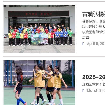
古鎮弘揚
暮春伊始，倍念
說，這段距離大
李婉瑩老師帶領
之旅。
April 9, 2
2025-
足動全城女子七
March 31,