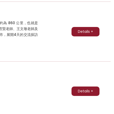
 860 公里，也就是
、蔡君賢老師、王文墩老師及
Details +
州市，展開4天的交流探訪
Details +