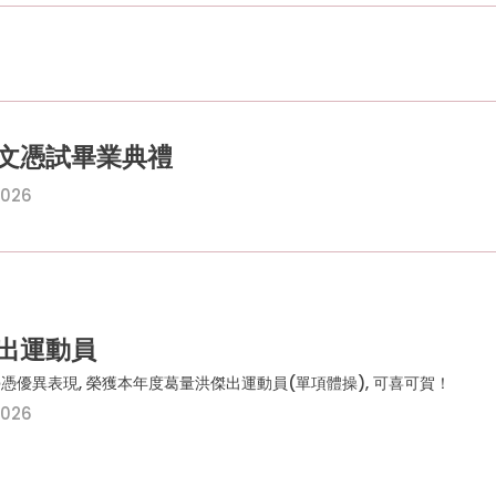
文憑試畢業典禮
2026
出運動員
憑優異表現, 榮獲本年度葛量洪傑出運動員(單項體操), 可喜可賀！
2026