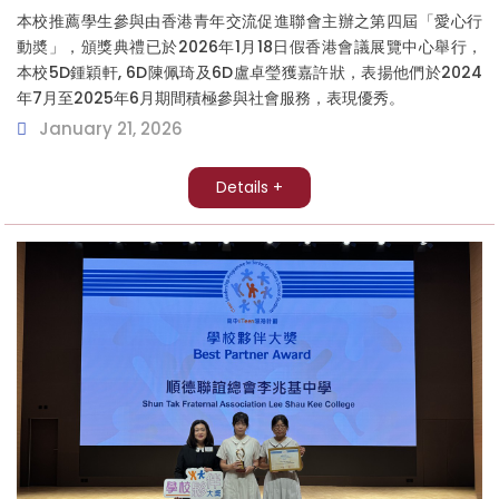
本校推薦學生參與由香港青年交流促進聯會主辦之第四屆「愛心行
動奬」，頒獎典禮已於2026年1月18日假香港會議展覽中心舉行，
本校5D鍾穎軒, 6D陳佩琦及6D盧卓瑩獲嘉許狀，表揚他們於2024
年7月至2025年6月期間積極參與社會服務，表現優秀。
January 21, 2026
Details +