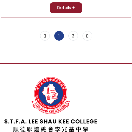
Details +
1
2