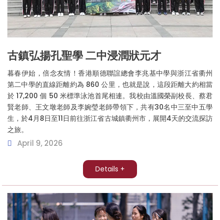
古鎮弘揚孔聖學 二中浸潤狀元才
暮春伊始，倍念友情！香港順德聯誼總會李兆基中學與浙江省衢州
第二中學的直線距離約為 860 公里，也就是說，這段距離大約相當
於 17,200 個 50 米標準泳池首尾相連。我校由溫國榮副校長、蔡君
賢老師、王文墩老師及李婉瑩老師帶領下，共有30名中三至中五學
生，於4月8日至11日前往浙江省古城鎮衢州市，展開4天的交流探訪
之旅。
April 9, 2026
Details +