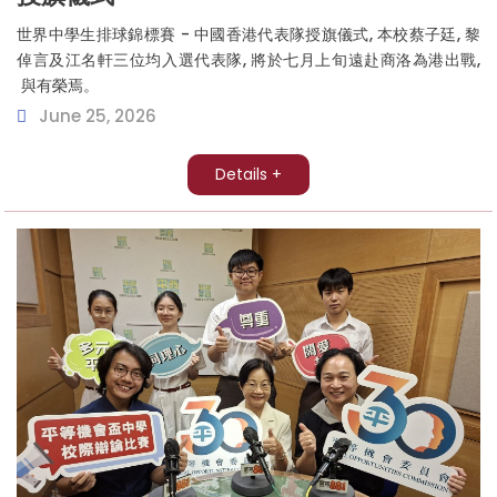
世界中學生排球錦標賽 - 中國香港代表隊授旗儀式, 本校蔡子廷, 黎
倬言及江名軒三位均入選代表隊, 將於七月上旬遠赴商洛為港出戰,
與有榮焉。
June 25, 2026
Details +