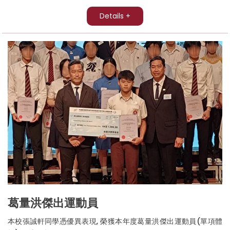
Details +
葛量洪傑出運動員
本校張誠軒同學憑優異表現, 榮獲本年度葛量洪傑出運動員(單項體