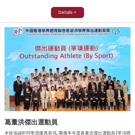
Details +
葛量洪傑出運動員
本校張誠軒同學憑優異表現, 榮獲本年度葛量洪傑出運動員(單項體