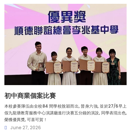
初中商業個案比賽
本校參賽隊伍由全校84 間學校脫穎而出, 晉身六強, 並於27/6早上
假九龍塘教育服務中心演講廳進行決賽五分鐘的演說, 同學表現出色,
榮獲優異獎, 可喜可賀！
June 27, 2026