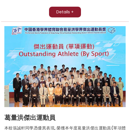
Details +
葛量洪傑出運動員
本校張誠軒同學憑優異表現, 榮獲本年度葛量洪傑出運動員(單項體