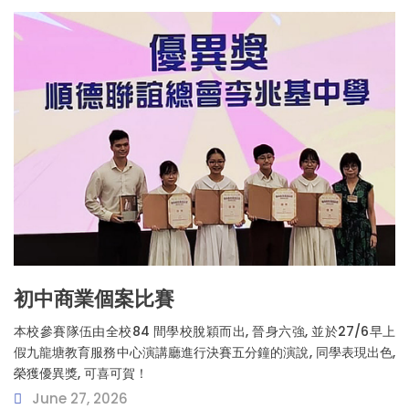
初中商業個案比賽
本校參賽隊伍由全校84 間學校脫穎而出, 晉身六強, 並於27/6早上
假九龍塘教育服務中心演講廳進行決賽五分鐘的演說, 同學表現出色,
榮獲優異獎, 可喜可賀！
June 27, 2026