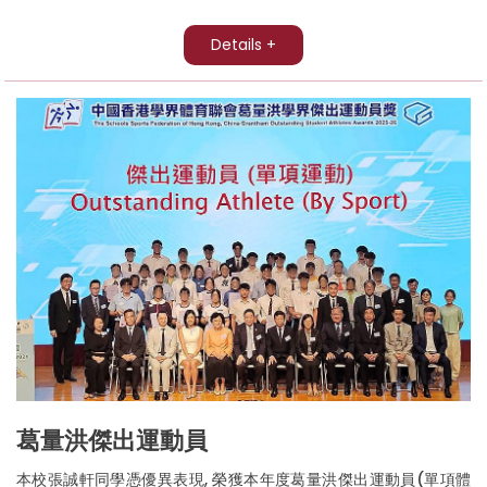
Details +
葛量洪傑出運動員
本校張誠軒同學憑優異表現, 榮獲本年度葛量洪傑出運動員(單項體