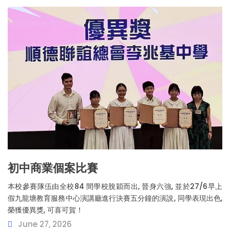
初中商業個案比賽
本校參賽隊伍由全校84 間學校脫穎而出, 晉身六強, 並於27/6早上
假九龍塘教育服務中心演講廳進行決賽五分鐘的演說, 同學表現出色,
榮獲優異獎, 可喜可賀！
June 27, 2026