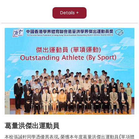
Details +
葛量洪傑出運動員
本校張誠軒同學憑優異表現, 榮獲本年度葛量洪傑出運動員(單項體