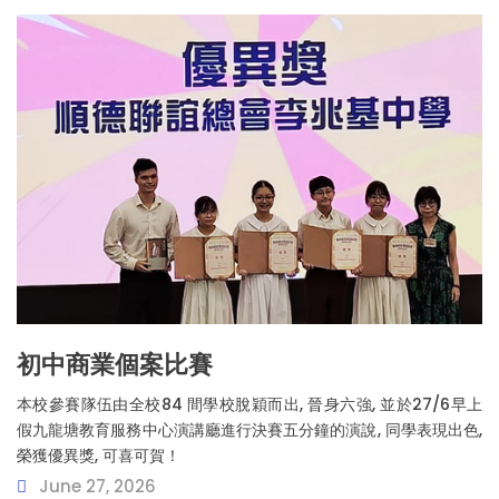
初中商業個案比賽
本校參賽隊伍由全校84 間學校脫穎而出, 晉身六強, 並於27/6早上
假九龍塘教育服務中心演講廳進行決賽五分鐘的演說, 同學表現出色,
榮獲優異獎, 可喜可賀！
June 27, 2026