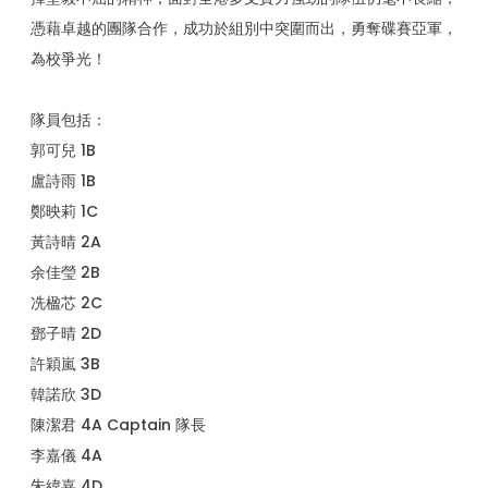
憑藉卓越的團隊合作，成功於組別中突圍而出，勇奪碟賽亞軍，
為校爭光！
隊員包括：
郭可兒 1B
盧詩雨 1B
鄭映莉 1C
黃詩晴 2A
余佳瑩 2B
冼楹芯 2C
鄧子晴 2D
許穎嵐 3B
韓諾欣 3D
陳潔君 4A Captain 隊長
李嘉儀 4A
朱緯嘉 4D