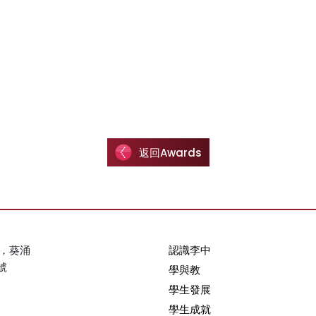
返回Awards
，葵涌
認識李中
號
學與教
學生發展
學生成就