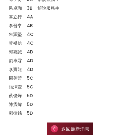
呂卓珈 3B 解說服務生
辜立行 4A
李晉亨 4B
朱灝堅 4C
黃禮信 4C
郭嘉誠 4D
劉卓霖 4D
李寶龍 4D
周美茜 5C
張澤萱 5C
蔡俊燁 5D
陳震煒 5D
鄺律銘 5D
返回最新消息