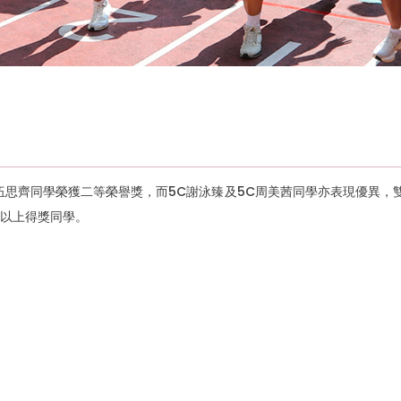
，5C伍思齊同學榮獲二等榮譽獎，而5C謝泳臻及5C周美茜同學亦表現優
以上得獎同學。