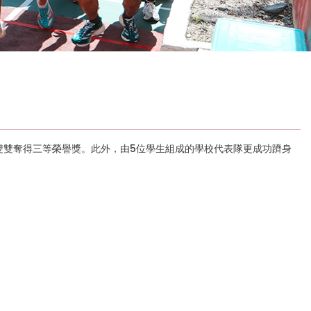
異，雙雙奪得三等榮譽獎。此外，由5位學生組成的學校代表隊更成功躋身