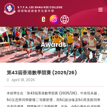
Awards
第43屆香港數學競賽 (2025/26)
April 18, 2026
本校學生在「第43屆香港數學競賽 (2025/26)」中表現卓越，
5C伍思齊同學榮獲二等榮譽獎，而5C謝泳臻及5C周美茜同學
亦表現優異，雙雙奪得三等榮譽獎。此外，由5位學生組成的學