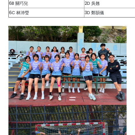
6B 關巧兒
2D 吳翹
6C 林沛瑩
3D 鄭韻儀