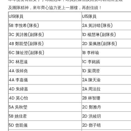
及團隊精神，來年齊心協力更上一層樓，再創佳績！
U19隊員
U15隊員
5B 李悅希(隊長)
2A 黃詩晴(隊長)
3C 黃詩雅(副隊長)
1D 楊慧琳(副隊長)
4B 鄭凱瑩(副隊長)
2D 葉佩翹(副隊長)
6C 陳祉澄(副隊長)
1B 李梓瑜
3C 林思遠
1C 李銘嫣
4A 張焯堯
1D 葉潣澄
4A 李嘉儀
2A 陳天渝
4D 朱緯嘉
2A 周法拉
4D 莫心怡
2B 林智珊
5A 吳秋瑩
2C 鄭雅丹
5B 姚佳君
2D 洪綾玥
5D 曾凱儀
2D 鄧子晴