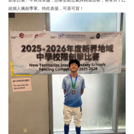
劍擊比賽」中表現卓越，憑著堅毅志氣與精湛技術，勇奪男子乙
組個人佩劍季軍。特此表揚，可喜可賀！