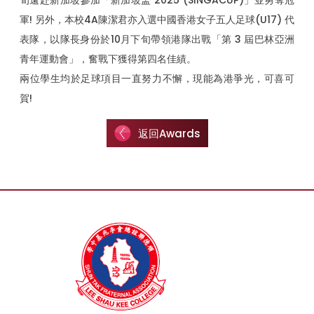
旬遠赴新加坡參加「新加坡盃 2025 (SINGACUP)」並勇奪冠
軍! 另外，本校4A陳潔君亦入選中國香港女子五人足球(U17) 代
表隊，以隊長身份於10月下旬帶領港隊出戰「第 3 屆巴林亞洲
青年運動會」，奮戰下獲得第四名佳績。
兩位學生均於足球項目一直努力不懈，現能為港爭光，可喜可
賀!
返回Awards