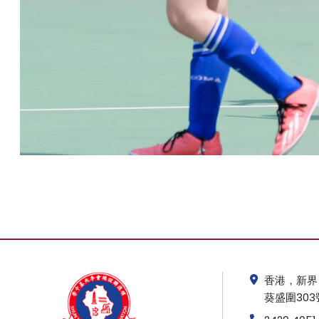
香港，新界
葵盛圍303