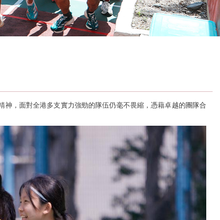
的精神，面對全港多支實力強勁的隊伍仍毫不畏縮，憑藉卓越的團隊合