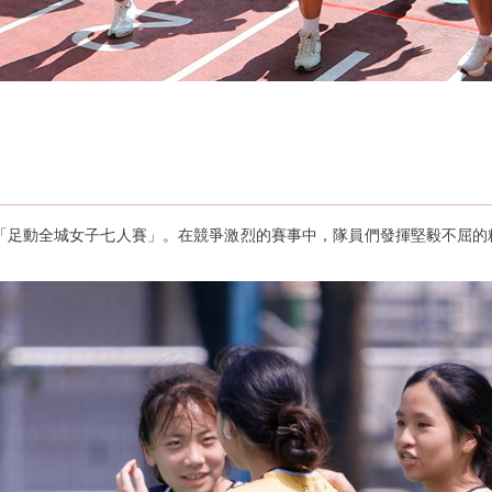
之「足動全城女子七人賽」。在競爭激烈的賽事中，隊員們發揮堅毅不屈