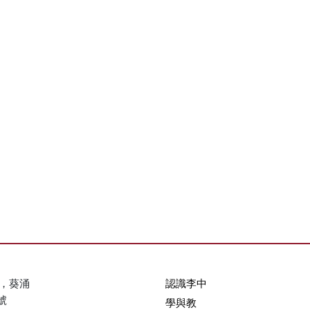
，葵涌
認識李中
號
學與教