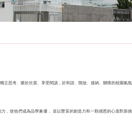
獨立思考、樂於欣賞、享受閱讀，於和諧、開放、接納、關懷的校園氣氛
力，使他們成為品學兼優， 並以豐富的創造力和一顆感恩的心面對新挑