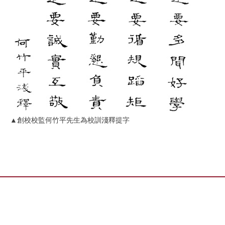
▲創校校監何竹平先生為校訓淺釋提字