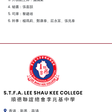
秘書：張嘉韻
司庫：黎建雄
幹事：楊瑪莉、鄭康泰、莊永富、張兆泰
香港，新界，葵涌