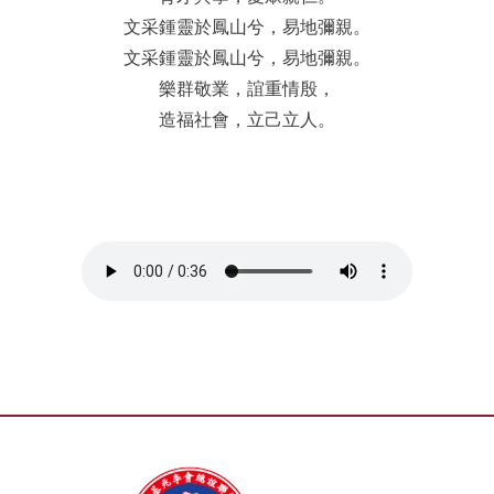
文采鍾靈於鳳山兮，易地彌親。
文采鍾靈於鳳山兮，易地彌親。
樂群敬業，誼重情殷，
造福社會，立己立人。