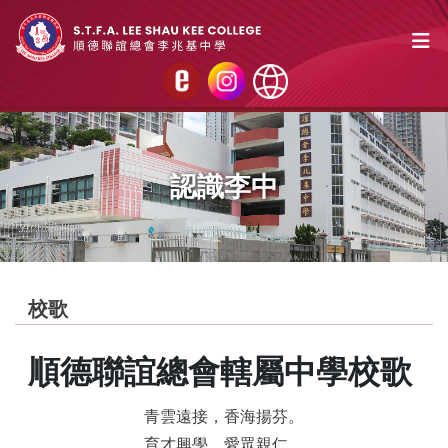
認識李中
校歌
順德聯誼總會轄屬中學校歌
青雲遠接，香海揚芬。
育才興學，愛眾親仁。