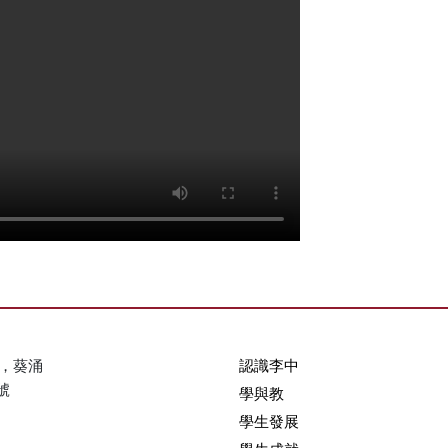
，葵涌
認識李中
號
學與教
學生發展