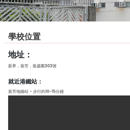
學校位置
地址：
新界，葵芳，葵盛圍303號
就近港鐵站：
葵芳地鐵站 - 步行約10-15分鐘