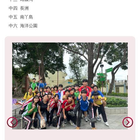
中四 長洲
中五 南丫島
中六 海洋公園