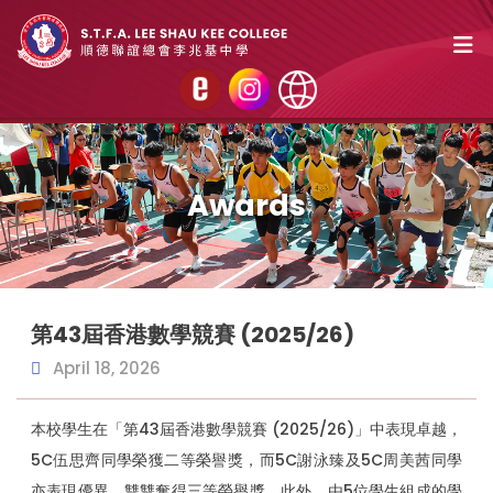
Awards
第43屆香港數學競賽 (2025/26)
April 18, 2026
本校學生在「第43屆香港數學競賽 (2025/26)」中表現卓越，
5C伍思齊同學榮獲二等榮譽獎，而5C謝泳臻及5C周美茜同學
亦表現優異，雙雙奪得三等榮譽獎。此外，由5位學生組成的學