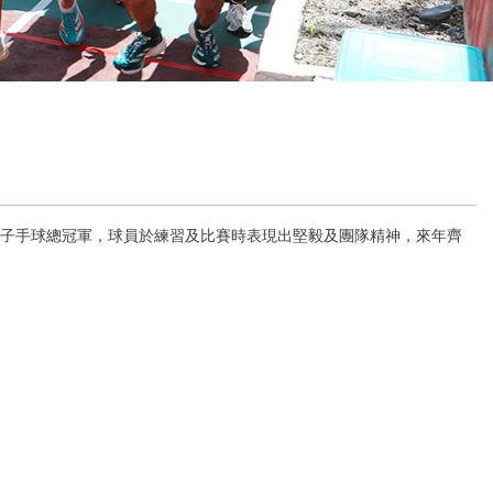
青區女子手球總冠軍，球員於練習及比賽時表現出堅毅及團隊精神，來年齊