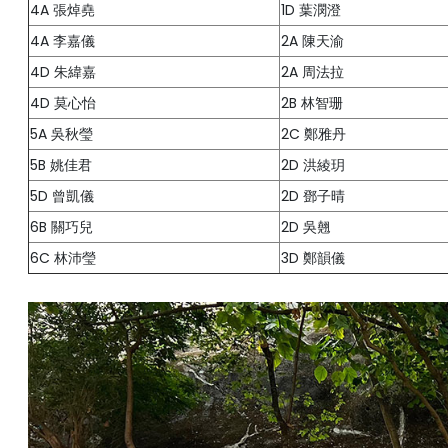
4A 張焯堯
1D 葉潣澄
4A 李嘉儀
2A 陳天渝
4D 朱緯嘉
2A 周法拉
4D 莫心怡
2B 林智珊
5A 吳秋瑩
2C 鄭雅丹
5B 姚佳君
2D 洪綾玥
5D 曾凱儀
2D 鄧子晴
6B 關巧兒
2D 吳翹
6C 林沛瑩
3D 鄭韻儀