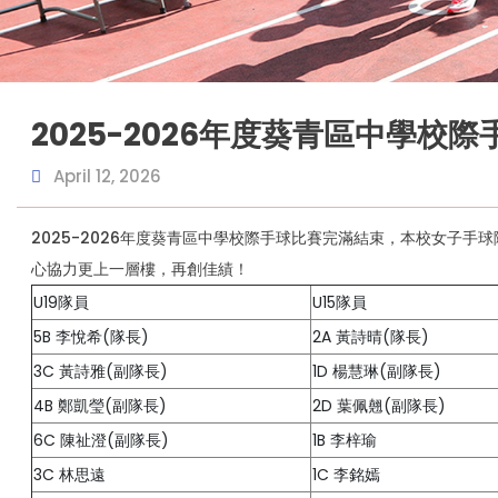
2025-2026年度葵青區中學校
April 12, 2026
2025-2026年度葵青區中學校際手球比賽完滿結束，本校女子手
心協力更上一層樓，再創佳績！
U19隊員
U15隊員
5B 李悅希(隊長)
2A 黃詩晴(隊長)
3C 黃詩雅(副隊長)
1D 楊慧琳(副隊長)
4B 鄭凱瑩(副隊長)
2D 葉佩翹(副隊長)
6C 陳祉澄(副隊長)
1B 李梓瑜
3C 林思遠
1C 李銘嫣