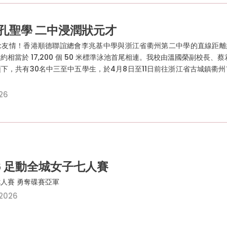
孔聖學 二中浸潤狀元才
友情！香港順德聯誼總會李兆基中學與浙江省衢州第二中學的直線距離約為
約相當於 17,200 個 50 米標準泳池首尾相連。我校由溫國榮副校長
下，共有30名中三至中五學生，於4月8日至11日前往浙江省古城鎮衢
026
26 足動全城女子七人賽
人賽 勇奪碟賽亞軍
 2026