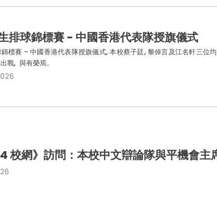
生排球錦標賽 - 中國香港代表隊授旗儀式
錦標賽 - 中國香港代表隊授旗儀式, 本校蔡子廷, 黎倬言及江名軒三位均
出戰, 與有榮焉。
2026
34 校網》訪問：本校中文辯論隊與平機會主
026