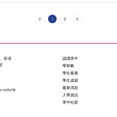
1
2
，葵涌
認識李中
號
學與教
學生發展
學生成就
最新消息
c.edu.hk
入學資訊
李中社群