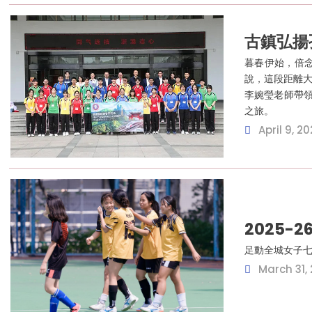
古鎮弘揚
暮春伊始，倍念
說，這段距離大
李婉瑩老師帶領
之旅。
April 9, 2
2025-
足動全城女子七
March 31,