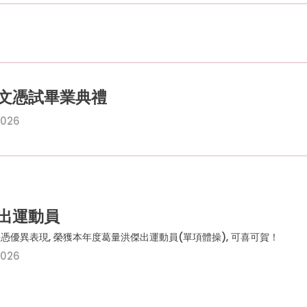
文憑試畢業典禮
2026
出運動員
憑優異表現, 榮獲本年度葛量洪傑出運動員(單項體操), 可喜可賀！
2026