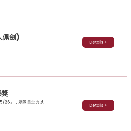
人佩劍)
Details +
獲獎
5/26」，眾隊員全力以
Details +